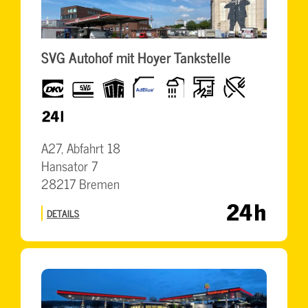
SVG Autohof mit Hoyer Tankstelle
dkv
SVG
UTA
AdBlue
Dusche
Geldautomat
Restaurant
Karte
24h
A27, Abfahrt 18
Hansator 7
28217 Bremen
DETAILS