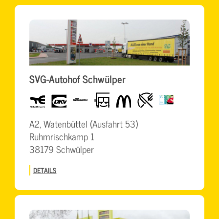
SVG-Autohof Schwülper
Total
dkv
TruckWash
LKW-
McDonalds
Restaurant
BrummiCard
freundlich
A2, Watenbüttel (Ausfahrt 53)
Ruhmrischkamp 1
38179 Schwülper
DETAILS