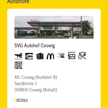
Autohöfe
SVG Autohof Coswig
Total
dkv
UTA
McDonalds
BrummiCard
LKW-
Restaurant
freundlich
BigWash
A9, Coswig (Ausfahrt 8)
Sandbreite 1
06869 Coswig (Anhalt)
DETAILS