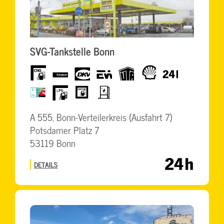
SVG-Tankstelle Bonn
CNG
Europcar
dkv
eurowag
UTA
Shell
24h
BrummiCard
LPG
HVO100
Elektro
Schnellladesäulen
A 555, Bonn-Verteilerkreis (Ausfahrt 7)
Potsdamer Platz 7
53119 Bonn
DETAILS