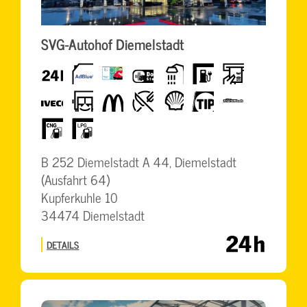
SVG-Autohof Diemelstadt
24h
AdBlue
BrummiCard
DocStop
Dusche
E-
Geldautomat
Tanken
Iveco
LKW-
McDonalds
Restaurant
Shell
TIP
TruckWash
freundlich
CNG
LPG
B 252 Diemelstadt A 44, Diemelstadt
(Ausfahrt 64)
Kupferkuhle 10
34474 Diemelstadt
DETAILS