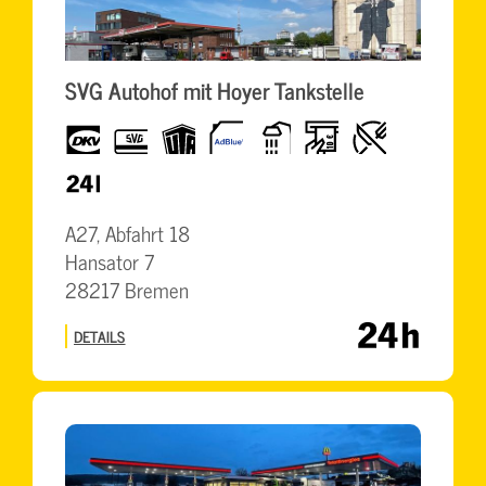
SVG Autohof mit Hoyer Tankstelle
dkv
SVG
UTA
AdBlue
Dusche
Geldautomat
Restaurant
Karte
24h
A27, Abfahrt 18
Hansator 7
28217 Bremen
DETAILS