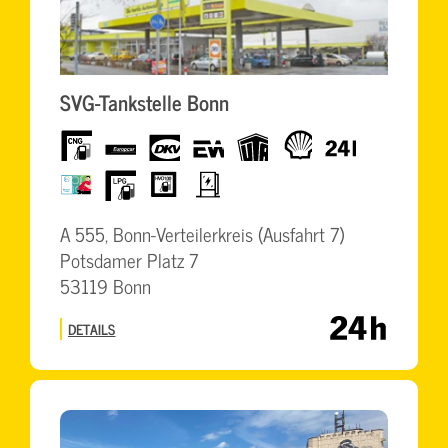
SVG-Tankstelle Bonn
CNG
Europcar
dkv
eurowag
UTA
Shell
24h
BrummiCard
LPG
HVO100
Elektro
Schnellladesäulen
A 555, Bonn-Verteilerkreis (Ausfahrt 7)
Potsdamer Platz 7
53119 Bonn
DETAILS