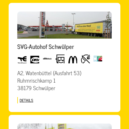
SVG-Autohof Schwülper
Total
dkv
TruckWash
LKW-
McDonalds
Restaurant
BrummiCard
freundlich
A2, Watenbüttel (Ausfahrt 53)
Ruhmrischkamp 1
38179 Schwülper
DETAILS