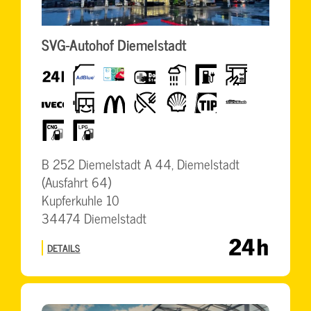
SVG-Autohof Diemelstadt
24h
AdBlue
BrummiCard
DocStop
Dusche
E-
Geldautomat
Tanken
Iveco
LKW-
McDonalds
Restaurant
Shell
TIP
TruckWash
freundlich
CNG
LPG
B 252 Diemelstadt A 44, Diemelstadt
(Ausfahrt 64)
Kupferkuhle 10
34474 Diemelstadt
DETAILS