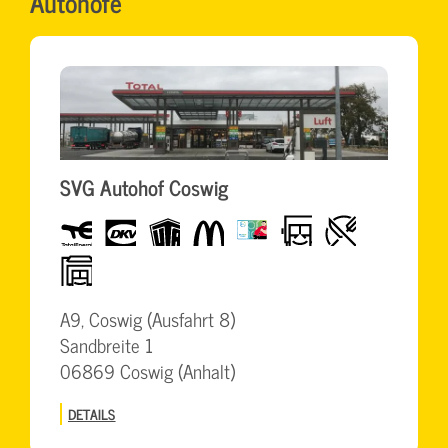
Autohöfe
SVG Autohof Coswig
Total
dkv
UTA
McDonalds
BrummiCard
LKW-
Restaurant
freundlich
BigWash
A9, Coswig (Ausfahrt 8)
Sandbreite 1
06869 Coswig (Anhalt)
DETAILS