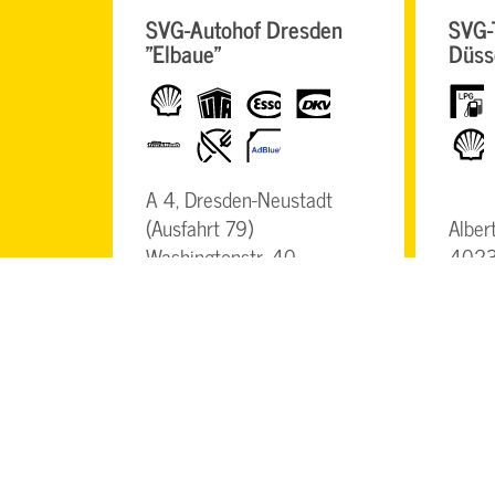
SVG-Autohof Dresden
SVG-
"Elbaue"
Düss
Shell
UTA
Esso
dkv
LPG
TruckWash
Restaurant
AdBlue
Shell
A 4, Dresden-Neustadt
(Ausfahrt 79)
Alber
Washingtonstr. 40
4023
01139 Dresden
DETAILS
DETAI