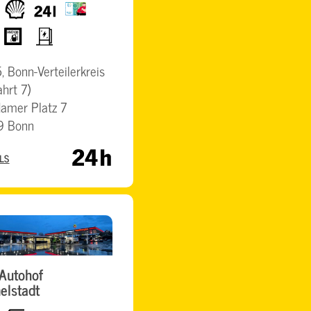
Shell
24h
BrummiCard
HVO100
Elektro
Schnellladesäulen
, Bonn-Verteilerkreis
ahrt 7)
amer Platz 7
9 Bonn
LS
Autohof
elstadt