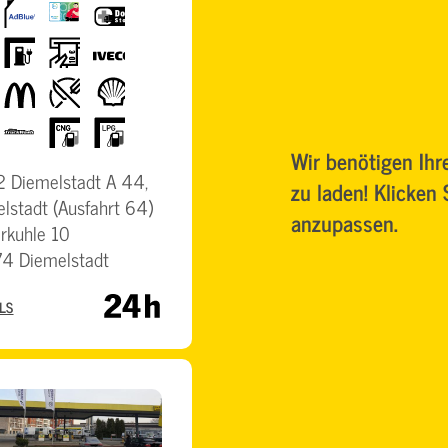
AdBlue
BrummiCard
DocStop
E-
Geldautomat
Iveco
Tanken
McDonalds
Restaurant
Shell
TruckWash
CNG
LPG
Wir benötigen Ih
 Diemelstadt A 44,
zu laden! Klicken
lstadt (Ausfahrt 64)
anzupassen.
rkuhle 10
4 Diemelstadt
LS