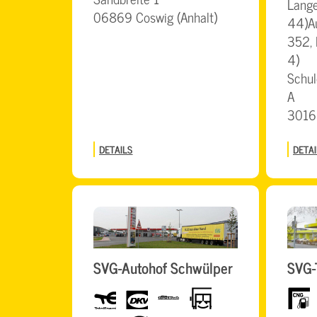
Lange
06869 Coswig (Anhalt)
44)Au
352, 
4)
Schul
A
3016
DETAILS
DETAI
SVG-Autohof Schwülper
SVG-
Total
dkv
TruckWash
LKW-
CNG
freundlich