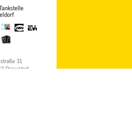
Tankstelle
eldorf
BrummiCard
dkv
eurowag
UTA
tstraße 31
3 Düsseldorf
LS