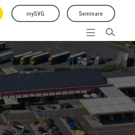
mySVG
Seminare