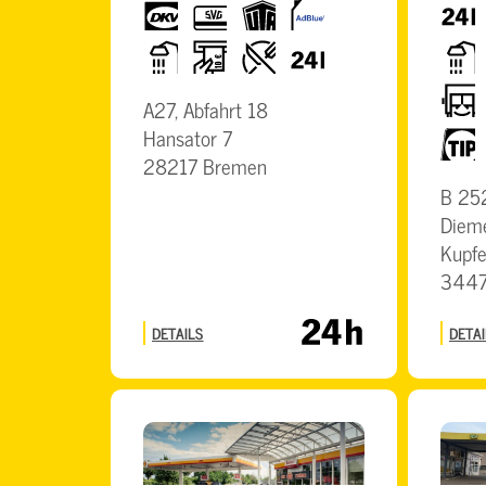
dkv
SVG
UTA
AdBlue
24h
Karte
Dusche
Geldautomat
Restaurant
24h
Dusche
LKW-
A27, Abfahrt 18
freundlich
Hansator 7
TIP
28217 Bremen
B 252
Dieme
Kupfe
3447
DETAILS
DETAI