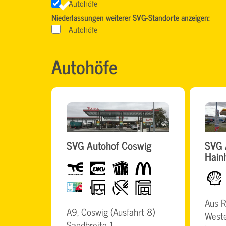
Autohöfe
Niederlassungen weiterer SVG-Standorte anzeigen:
Autohöfe
Autohöfe
SVG Autohof Coswig
SVG 
Hain
Total
dkv
UTA
McDonalds
Shell
BrummiCard
LKW-
Restaurant
BigWash
freundlich
Aus R
A9, Coswig (Ausfahrt 8)
Weste
Sandbreite 1