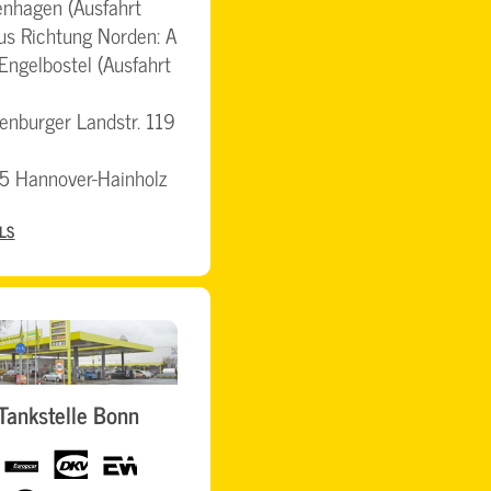
nhagen (Ausfahrt
s Richtung Norden: A
Engelbostel (Ausfahrt
enburger Landstr. 119
5 Hannover-Hainholz
LS
Tankstelle Bonn
Europcar
dkv
eurowag