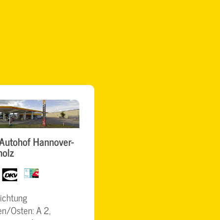
Autohof Hannover-
holz
dkv
BrummiCard
ichtung
n/Osten: A 2,