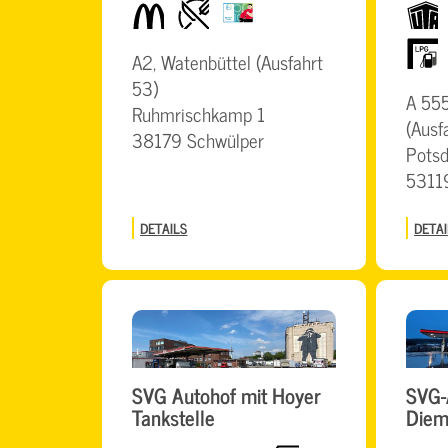
McDonalds
Restaurant
BrummiCard
UTA
LPG
A2, Watenbüttel (Ausfahrt
53)
A 555
Ruhmrischkamp 1
(Ausf
38179 Schwülper
Potsd
5311
DETAILS
DETAI
SVG Autohof mit Hoyer
SVG-
Tankstelle
Diem