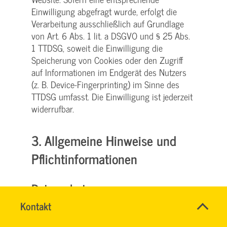
Einwilligung abgefragt wurde, erfolgt die
Verarbeitung ausschließlich auf Grundlage
von Art. 6 Abs. 1 lit. a DSGVO und § 25 Abs.
1 TTDSG, soweit die Einwilligung die
Speicherung von Cookies oder den Zugriff
auf Informationen im Endgerät des Nutzers
(z. B. Device-Fingerprinting) im Sinne des
TTDSG umfasst. Die Einwilligung ist jederzeit
widerrufbar.
3. Allgemeine Hinweise und
Pflicht­informationen
Datenschutz
Name
Kontakt
*
Die Betreiber dieser Seiten nehmen den
SVG
Ansprechpersonen
Schutz Ihrer persönlichen Daten sehr ernst.
KUNDENCENTER
Firma