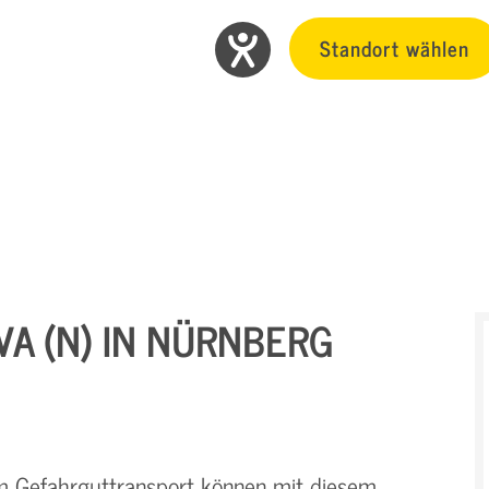
Standort wählen
VA (N) IN NÜRNBERG
m Gefahrguttransport können mit diesem