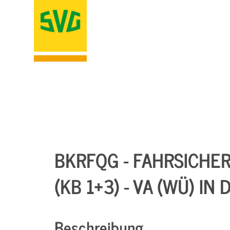
BKRFQG - FAHRSICHE
(KB 1+3) - VA (WÜ) I
Beschreibung