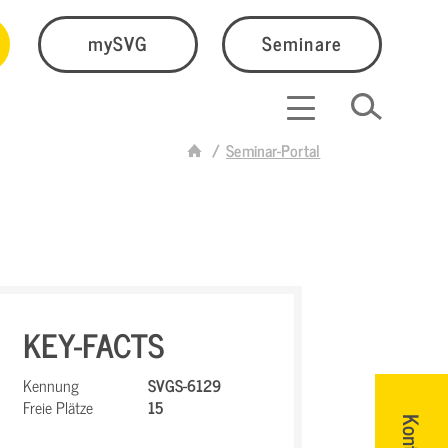
mySVG
Seminare
Seminar-Portal
KEY-FACTS
Kennung
SVGS-6129
Freie Plätze
15
Kontakt