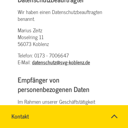
Wir haben einen Datenschutzbeauftragten
benannt.
Marius Zeitz
Moselring 11
56073 Koblenz
Telefon: 0173 - 7006647
E-Mail:
datenschutz@svg-koblenz.de
Empfänger von
personenbezogenen Daten
Im Rahmen unserer Geschäftstätigkeit
arbeiten wir mit verschiedenen externen
Stellen zusammen. Dabei ist teilweise auch
Name
Kontakt
*
SVG
eine Übermittlung von personenbezogenen
Ansprechpersonen
KUNDENCENTER
Firma