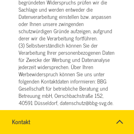
begründeten Widerspruchs prüfen wir die
Sachlage und werden entweder die
Datenverarbeitung einstellen bzw. anpassen
oder Ihnen unsere zwingenden
schutzwürdigen Gründe aufzeigen, aufgrund
derer wir die Verarbeitung fortführen.
(3) Selbstverständlich können Sie der
Verarbeitung Ihrer personenbezogenen Daten
für Zwecke der Werbung und Datenanalyse
jederzeit widersprechen. Über Ihren
Werbewiderspruch können Sie uns unter
folgenden Kontaktdaten informieren: BBG
Gesellschaft für betriebliche Beratung und
Betreuung mbH, Oerschbachstraße 152,
40591 Düsseldorf, datenschutz@bbg-svg.de.
§ 6 Einsatz von Google Analytics
Name
Kontakt
*
(1) Diese Website benutzt Google Analytics,
SVG
Ansprechpersonen
KUNDENCENTER
einen Webanalysedienst der Google Inc.
Firma