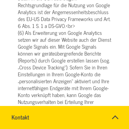
Rechtsgrundlage für die Nutzung von Google
Analytics ist der Angemessenheitsbeschluss
des EU-US Data Privacy Frameworks und Art.
6 Abs. 1 S. 1 a DS-GVO.<br>
(6) Als Erweiterung von Google Analytics
setzen wir auf dieser Website auch der Dienst
Google Signals ein. Mit Google Signals
können wir geräteübergreifende Berichte
(Reports) durch Google erstellen lassen (sog.
„Cross Device Tracking“). Sofern Sie in Ihren
Einstellungen in Ihrem Google-Konto die
„personalisierten Anzeigen“ aktiviert und Ihre
internetfähigen Endgeräte mit Ihrem Google-
Konto verknüpft haben, kann Google das
Nutzungsverhalten bei Erteilung Ihrer
Einwilligung in den Einsatz von Google
Analytics 4 gemäß Art. 6 Abs. 1 lit. a DSGVO
Name
Kontakt
*
SVG
geräteübergreifend analysieren und hierauf
Ansprechpersonen
KUNDENCENTER
Firma