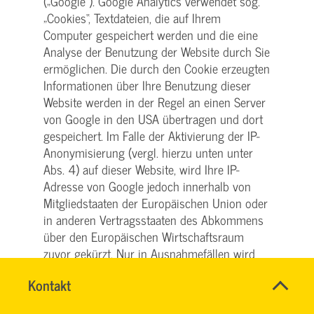
(„Google“). Google Analytics verwendet sog.
„Cookies“, Textdateien, die auf Ihrem
Computer gespeichert werden und die eine
Analyse der Benutzung der Website durch Sie
ermöglichen. Die durch den Cookie erzeugten
Informationen über Ihre Benutzung dieser
Website werden in der Regel an einen Server
von Google in den USA übertragen und dort
gespeichert. Im Falle der Aktivierung der IP-
Anonymisierung (vergl. hierzu unten unter
Abs. 4) auf dieser Website, wird Ihre IP-
Adresse von Google jedoch innerhalb von
Mitgliedstaaten der Europäischen Union oder
in anderen Vertragsstaaten des Abkommens
über den Europäischen Wirtschaftsraum
zuvor gekürzt. Nur in Ausnahmefällen wird
die volle IP-Adresse an einen Server von
Name
Kontakt
*
Google in den USA übertragen und dort
SVG
Ansprechpersonen
gekürzt. Im Auftrag des Betreibers dieser
KUNDENCENTER
Firma