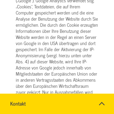
(„Google“). Google Analytics verwendet sog.
„Cookies“, Textdateien, die auf Ihrem
Computer gespeichert werden und die eine
Analyse der Benutzung der Website durch Sie
ermöglichen. Die durch den Cookie erzeugten
Informationen über Ihre Benutzung dieser
Website werden in der Regel an einen Server
von Google in den USA übertragen und dort
gespeichert. Im Falle der Aktivierung der IP-
Anonymisierung (vergl. hierzu unten unter
Abs. 4) auf dieser Website, wird Ihre IP-
Adresse von Google jedoch innerhalb von
Mitgliedstaaten der Europäischen Union oder
in anderen Vertragsstaaten des Abkommens
über den Europäischen Wirtschaftsraum
zuvor gekürzt. Nur in Ausnahmefällen wird
die volle IP-Adresse an einen Server von
Name
Kontakt
*
Google in den USA übertragen und dort
SVG
Ansprechpersonen
gekürzt. Im Auftrag des Betreibers dieser
KUNDENCENTER
Firma