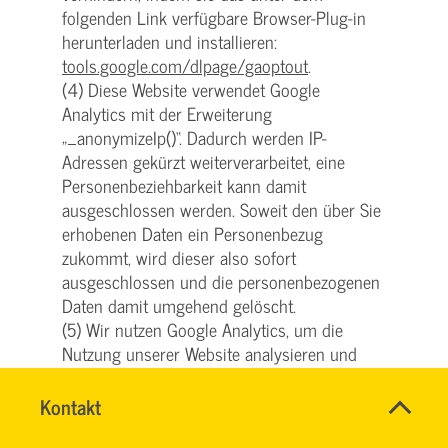
folgenden Link verfügbare Browser-Plug-in
herunterladen und installieren:
tools.google.com/dlpage/gaoptout
.
(4) Diese Website verwendet Google
Analytics mit der Erweiterung
„_anonymizeIp()“. Dadurch werden IP-
Adressen gekürzt weiterverarbeitet, eine
Personenbeziehbarkeit kann damit
ausgeschlossen werden. Soweit den über Sie
erhobenen Daten ein Personenbezug
zukommt, wird dieser also sofort
ausgeschlossen und die personenbezogenen
Daten damit umgehend gelöscht.
(5) Wir nutzen Google Analytics, um die
Nutzung unserer Website analysieren und
regelmäßig verbessern zu können. Über die
gewonnenen Statistiken können wir unser
Name
Kontakt
*
SVG
Angebot verbessern und für Sie als Nutzer
Ansprechpersonen
KUNDENCENTER
Firma