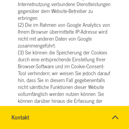
Internetnutzung verbundene Dienstleistungen
gegenüber dem Website-Betreiber zu
erbringen.
(2) Die im Rahmen von Google Analytics von
Ihrem Browser übermittelte IP-Adresse wird
nicht mit anderen Daten von Google
zusammengeführt.
(3) Sie können die Speicherung der Cookies
durch eine entsprechende Einstellung Ihrer
Browser-Software und im Cookie-Consent-
Tool verhindern; wir weisen Sie jedoch darauf
hin, dass Sie in diesem Fall gegebenenfalls
nicht sämtliche Funktionen dieser Website
vollumfänglich werden nutzen können. Sie
können darüber hinaus die Erfassung der
durch das Cookie erzeugten und auf Ihre
Nutzung der Website bezogenen Daten (inkl.
Name
Kontakt
*
Ihrer IP-Adresse) an Google sowie die
SVG
Ansprechpersonen
KUNDENCENTER
Verarbeitung dieser Daten durch Google
Firma