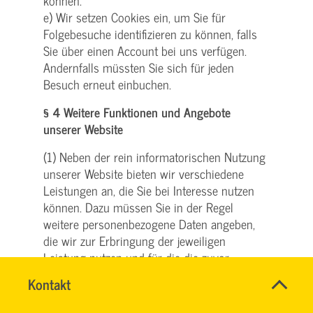
können.
e) Wir setzen Cookies ein, um Sie für
Folgebesuche identifizieren zu können, falls
Sie über einen Account bei uns verfügen.
Andernfalls müssten Sie sich für jeden
Besuch erneut einbuchen.
§ 4 Weitere Funktionen und Angebote
unserer Website
(1) Neben der rein informatorischen Nutzung
unserer Website bieten wir verschiedene
Leistungen an, die Sie bei Interesse nutzen
können. Dazu müssen Sie in der Regel
weitere personenbezogene Daten angeben,
die wir zur Erbringung der jeweiligen
Leistung nutzen und für die die zuvor
genannten Grundsätze zur Datenverarbeitung
Name
Kontakt
*
gelten.
SVG
Ansprechpersonen
(2) Teilweise bedienen wir uns zur
KUNDENCENTER
Firma