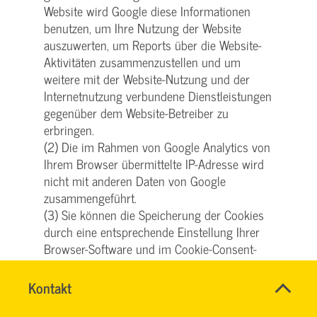
Website wird Google diese Informationen
benutzen, um Ihre Nutzung der Website
auszuwerten, um Reports über die Website-
Aktivitäten zusammenzustellen und um
weitere mit der Website-Nutzung und der
Internetnutzung verbundene Dienstleistungen
gegenüber dem Website-Betreiber zu
erbringen.
(2) Die im Rahmen von Google Analytics von
Ihrem Browser übermittelte IP-Adresse wird
nicht mit anderen Daten von Google
zusammengeführt.
(3) Sie können die Speicherung der Cookies
durch eine entsprechende Einstellung Ihrer
Browser-Software und im Cookie-Consent-
Tool verhindern; wir weisen Sie jedoch darauf
hin, dass Sie in diesem Fall gegebenenfalls
Name
Kontakt
*
nicht sämtliche Funktionen dieser Website
SVG
Ansprechpersonen
KUNDENCENTER
vollumfänglich werden nutzen können. Sie
Firma