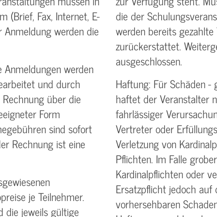
anstaltungen müssen in
zur Verfügung steht. Mu
 (Brief, Fax, Internet, E-
die der Schulungs­veranst
r Anmeldung werden die
werden bereits gezahlte 
zurückerstattet. Weiter
ausgeschlossen.
de Anmeldungen werden
bearbeitet und durch
Haftung: Für Schäden - 
 Rechnung über die
haftet der Veranstalter n
eeigneter Form
fahrlässiger Verursachun
megebühren sind sofort
Vertreter oder Erfüllungs
der Rechnung ist eine
Verletzung von Kardinalp
Pflichten. Im Falle grobe
Kardinalpflichten oder ve
usgewiesenen
Ersatzpflicht jedoch auf
preise je Teilnehmer.
vorhersehbaren Schaden
 die jeweils gültige