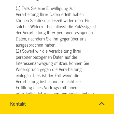
(1) Falls Sie eine Einwilligung zur
Verarbeitung Ihrer Daten erteilt haben,
können Sie diese jederzeit widerrufen. Ein
solcher Widerruf beeinflusst die Zulässigkeit
der Verarbeitung Ihrer personenbezogenen
Daten, nachdem Sie ihn gegenüber uns
ausgesprochen haben.
(2) Soweit wir die Verarbeitung Ihrer
personenbezogenen Daten auf die
Interessenabwägung stützen, können Sie
Widerspruch gegen die Verarbeitung
einlegen. Dies ist der Fall, wenn die
Verarbeitung insbesondere nicht zur
Erfüllung eines Vertrags mit Ihnen
erforderlich ist, was von uns jeweils bei der
nachfolgenden Beschreibung der Funktionen
Name
Kontakt
*
dargestellt wird. Bei Ausübung eines solchen
SVG
Ansprechpersonen
Widerspruchs bitten wir um Darlegung der
KUNDENCENTER
Firma