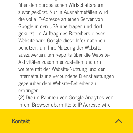
über den Europäischen Wirtschaftsraum
zuvor gekürzt. Nur in Ausnahmefällen wird
die volle IP-Adresse an einen Server von
Google in den USA übertragen und dort
gekürzt. Im Auftrag des Betreibers dieser
Website wird Google diese Informationen
benutzen, um Ihre Nutzung der Website
auszuwerten, um Reports über die Website-
Aktivitäten zusammenzustellen und um
weitere mit der Website-Nutzung und der
Internetnutzung verbundene Dienstleistungen
gegenüber dem Website-Betreiber zu
erbringen.
(2) Die im Rahmen von Google Analytics von
Ihrem Browser übermittelte IP-Adresse wird
nicht mit anderen Daten von Google
zusammengeführt.
Name
Kontakt
*
(3) Sie können die Speicherung der Cookies
SVG
Ansprechpersonen
KUNDENCENTER
durch eine entsprechende Einstellung Ihrer
Firma