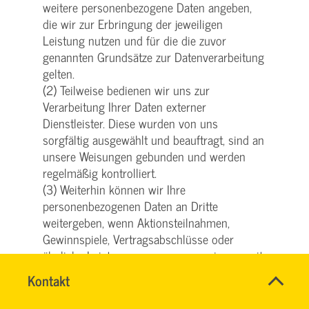
weitere personenbezogene Daten angeben,
die wir zur Erbringung der jeweiligen
Leistung nutzen und für die die zuvor
genannten Grundsätze zur Datenverarbeitung
gelten.
(2) Teilweise bedienen wir uns zur
Verarbeitung Ihrer Daten externer
Dienstleister. Diese wurden von uns
sorgfältig ausgewählt und beauftragt, sind an
unsere Weisungen gebunden und werden
regelmäßig kontrolliert.
(3) Weiterhin können wir Ihre
personenbezogenen Daten an Dritte
weitergeben, wenn Aktionsteilnahmen,
Gewinnspiele, Vertragsabschlüsse oder
ähnliche Leistungen von uns gemeinsam mit
Partnern angeboten werden. Nähere
Name
Kontakt
*
Informationen hierzu erhalten Sie bei Angabe
SVG
Ansprechpersonen
Ihrer personenbezogenen Daten oder
KUNDENCENTER
Firma