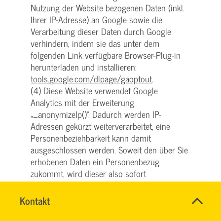
Nutzung der Website bezogenen Daten (inkl.
Ihrer IP-Adresse) an Google sowie die
Verarbeitung dieser Daten durch Google
verhindern, indem sie das unter dem
folgenden Link verfügbare Browser-Plug-in
herunterladen und installieren:
tools.google.com/dlpage/gaoptout
.
(4) Diese Website verwendet Google
Analytics mit der Erweiterung
„_anonymizeIp()“. Dadurch werden IP-
Adressen gekürzt weiterverarbeitet, eine
Personenbeziehbarkeit kann damit
ausgeschlossen werden. Soweit den über Sie
erhobenen Daten ein Personenbezug
zukommt, wird dieser also sofort
ausgeschlossen und die personenbezogenen
Daten damit umgehend gelöscht.
Name
Kontakt
*
(5) Wir nutzen Google Analytics, um die
SVG
Ansprechpersonen
KUNDENCENTER
Nutzung unserer Website analysieren und
Firma