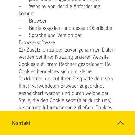
– Website, von der die Anforderung
kommt
– Browser
– Betriebssystem und dessen Oberfläche
– Sprache und Version der
Browsersoftware.
(2) Zusätzlich zu den zuvor genannten Daten
werden bei Ihrer Nutzung unserer Website
Cookies auf Ihrem Rechner gespeichert. Bei
Cookies handelt es sich um kleine
Textdateien, die auf Ihrer Festplatte dem von
Ihnen verwendeten Browser zugeordnet
gespeichert werden und durch welche der
Stelle, die den Cookie setzt (hier durch uns),
bestimmte Informationen zufließen. Cookies
können keine Programme ausführen oder
Viren auf Ihren Computer übertragen. Sie
Name
Kontakt
*
SVG
dienen dazu, das Internetangebot insgesamt
Ansprechpersonen
KUNDENCENTER
Firma