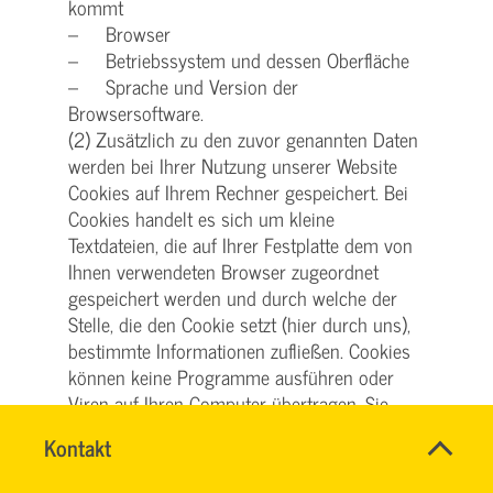
kommt
– Browser
– Betriebssystem und dessen Oberfläche
– Sprache und Version der
Browsersoftware.
(2) Zusätzlich zu den zuvor genannten Daten
werden bei Ihrer Nutzung unserer Website
Cookies auf Ihrem Rechner gespeichert. Bei
Cookies handelt es sich um kleine
Textdateien, die auf Ihrer Festplatte dem von
Ihnen verwendeten Browser zugeordnet
gespeichert werden und durch welche der
Stelle, die den Cookie setzt (hier durch uns),
bestimmte Informationen zufließen. Cookies
können keine Programme ausführen oder
Viren auf Ihren Computer übertragen. Sie
dienen dazu, das Internetangebot insgesamt
Name
Kontakt
*
nutzerfreundlicher und effektiver zu machen.
SVG
Ansprechpersonen
KUNDENCENTER
Firma