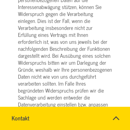
Interessenabwägung stützen, können Sie
Widerspruch gegen die Verarbeitung
einlegen. Dies ist der Fall, wenn die
Verarbeitung insbesondere nicht zur
Erfüllung eines Vertrags mit Ihnen
erforderlich ist, was von uns jeweils bei der
nachfolgenden Beschreibung der Funktionen
dargestellt wird. Bei Ausübung eines solchen
Widerspruchs bitten wir um Darlegung der
Gründe, weshalb wir Ihre personenbezogenen
Daten nicht wie von uns durchgeführt
verarbeiten sollten. Im Falle Ihres
begründeten Widerspruchs prüfen wir die
Sachlage und werden entweder die
Datenverarbeitung einstellen bzw. anpassen
oder Ihnen unsere zwingenden
Name
Kontakt
*
schutzwürdigen Gründe aufzeigen, aufgrund
SVG
Ansprechpersonen
derer wir die Verarbeitung fortführen.
KUNDENCENTER
Firma