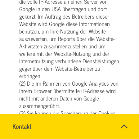
die volle IP-Adresse an einen Server von
Google in den USA übertragen und dort
gekürzt. Im Auftrag des Betreibers dieser
Website wird Google diese Informationen
benutzen, um Ihre Nutzung der Website
auszuwerten, um Reports über die Website-
Aktivitäten zusammenzustellen und um
weitere mit der Website-Nutzung und der
Internetnutzung verbundene Dienstleistungen
gegenüber dem Website-Betreiber zu
erbringen.
(2) Die im Rahmen von Google Analytics von
Ihrem Browser übermittelte IP-Adresse wird
nicht mit anderen Daten von Google
zusammengeführt.
(3) Sie können die Speicherung der Cookies
durch eine entsprechende Einstellung Ihrer
Name
Kontakt
*
Browser-Software und im Cookie-Consent-
SVG
Ansprechpersonen
Tool verhindern; wir weisen Sie jedoch darauf
KUNDENCENTER
Firma