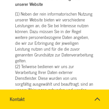
unserer Website
(1) Neben der rein informatorischen Nutzung
unserer Website bieten wir verschiedene
Leistungen an, die Sie bei Interesse nutzen
können. Dazu müssen Sie in der Regel
weitere personenbezogene Daten angeben,
die wir zur Erbringung der jeweiligen
Leistung nutzen und für die die zuvor
genannten Grundsätze zur Datenverarbeitung
gelten.
(2) Teilweise bedienen wir uns zur
Verarbeitung Ihrer Daten externer
Dienstleister. Diese wurden von uns
sorgfältig ausgewählt und beauftragt, sind an
unsere Weisungen gebunden und werden
regelmäßig kontrolliert.
Name
Kontakt
*
(3) Weiterhin können wir Ihre
SVG
Ansprechpersonen
personenbezogenen Daten an Dritte
KUNDENCENTER
Firma