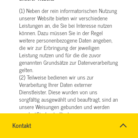
(1) Neben der rein informatorischen Nutzung
unserer Website bieten wir verschiedene
Leistungen an, die Sie bei Interesse nutzen
können. Dazu müssen Sie in der Regel
weitere personenbezogene Daten angeben,
die wir zur Erbringung der jeweiligen
Leistung nutzen und für die die zuvor
genannten Grundsätze zur Datenverarbeitung
gelten.
(2) Teilweise bedienen wir uns zur
Verarbeitung Ihrer Daten externer
Dienstleister. Diese wurden von uns
sorgfältig ausgewählt und beauftragt, sind an
unsere Weisungen gebunden und werden
regelmäßig kontrolliert.
(3) Weiterhin können wir Ihre
Name
Kontakt
*
personenbezogenen Daten an Dritte
SVG
Ansprechpersonen
weitergeben, wenn Aktionsteilnahmen,
KUNDENCENTER
Firma