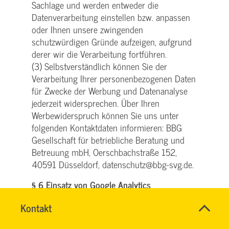
Sachlage und werden entweder die
Datenverarbeitung einstellen bzw. anpassen
oder Ihnen unsere zwingenden
schutzwürdigen Gründe aufzeigen, aufgrund
derer wir die Verarbeitung fortführen.
(3) Selbstverständlich können Sie der
Verarbeitung Ihrer personenbezogenen Daten
für Zwecke der Werbung und Datenanalyse
jederzeit widersprechen. Über Ihren
Werbewiderspruch können Sie uns unter
folgenden Kontaktdaten informieren: BBG
Gesellschaft für betriebliche Beratung und
Betreuung mbH, Oerschbachstraße 152,
40591 Düsseldorf, datenschutz@bbg-svg.de.
§ 6 Einsatz von Google Analytics
(1) Diese Website benutzt Google Analytics,
Name
Kontakt
*
SVG
einen Webanalysedienst der Google Inc.
Ansprechpersonen
KUNDENCENTER
Firma