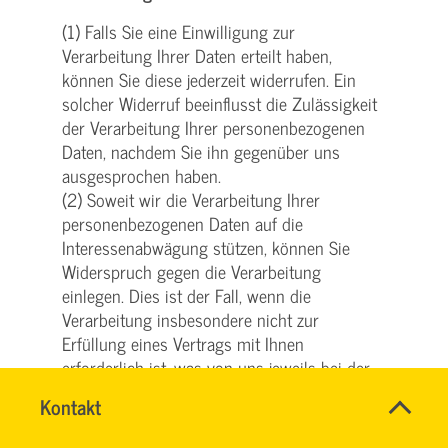
(1) Falls Sie eine Einwilligung zur
Verarbeitung Ihrer Daten erteilt haben,
können Sie diese jederzeit widerrufen. Ein
solcher Widerruf beeinflusst die Zulässigkeit
der Verarbeitung Ihrer personenbezogenen
Daten, nachdem Sie ihn gegenüber uns
ausgesprochen haben.
(2) Soweit wir die Verarbeitung Ihrer
personenbezogenen Daten auf die
Interessenabwägung stützen, können Sie
Widerspruch gegen die Verarbeitung
einlegen. Dies ist der Fall, wenn die
Verarbeitung insbesondere nicht zur
Erfüllung eines Vertrags mit Ihnen
erforderlich ist, was von uns jeweils bei der
nachfolgenden Beschreibung der Funktionen
Name
Kontakt
*
dargestellt wird. Bei Ausübung eines solchen
SVG
Ansprechpersonen
Widerspruchs bitten wir um Darlegung der
KUNDENCENTER
Firma