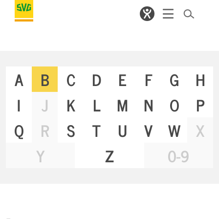
A
B
C
D
E
F
G
H
I
J
K
L
M
N
O
P
Q
R
S
T
U
V
W
X
Y
Z
0-9