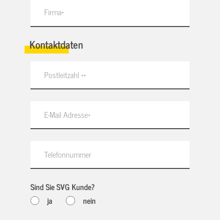
Kontaktdaten
Sind Sie SVG Kunde?
ja
nein