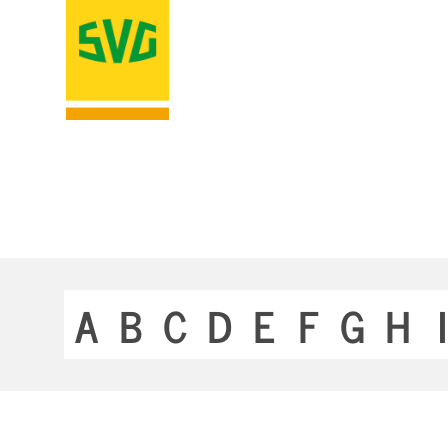
A
B
C
D
E
F
G
H
I