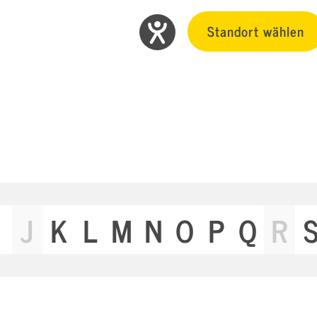
Standort wählen
J
K
L
M
N
O
P
Q
R