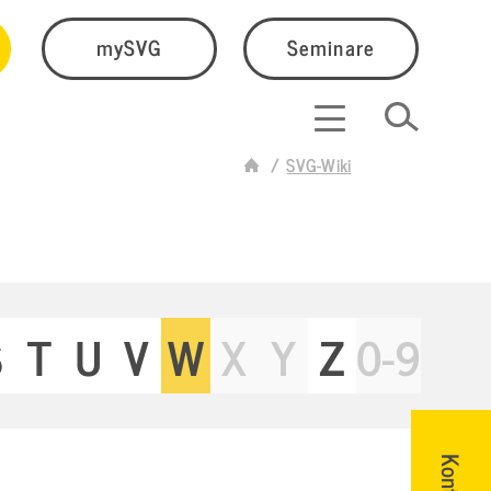
mySVG
Seminare
SVG-Wiki
S
T
U
V
W
X
Y
Z
0-9
Kontakt