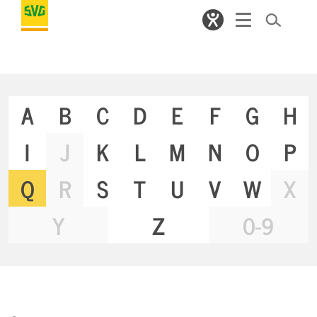
A
B
C
D
E
F
G
H
I
J
K
L
M
N
O
P
Q
R
S
T
U
V
W
X
Y
Z
0-9