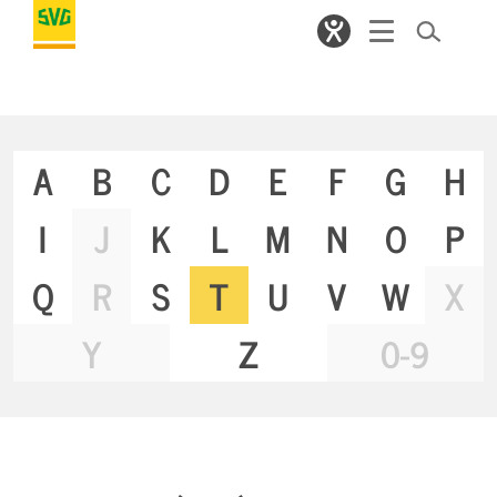
A
B
C
D
E
F
G
H
I
J
K
L
M
N
O
P
Q
R
S
T
U
V
W
X
Y
Z
0-9