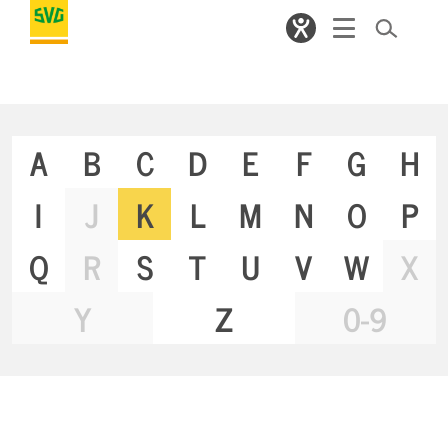
A
B
C
D
E
F
G
H
I
J
K
L
M
N
O
P
Q
R
S
T
U
V
W
X
Y
Z
0-9