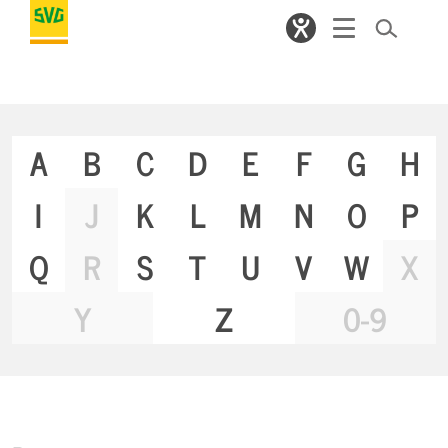
A
B
C
D
E
F
G
H
I
J
K
L
M
N
O
P
Q
R
S
T
U
V
W
X
Y
Z
0-9