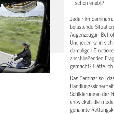
schon erlebt?
Jede:r im Seminarr
belastende Situation
Augenzeug:in, Betroff
Und jeder kann sich 
damaligen Emotione
anschließenden Frage
gemacht? Hätte ich
Das Seminar soll da
Handlungssicherheit
Schilderungen der No
entwickelt die mode
genannte Rettungske