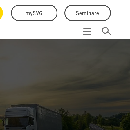
mySVG
Seminare