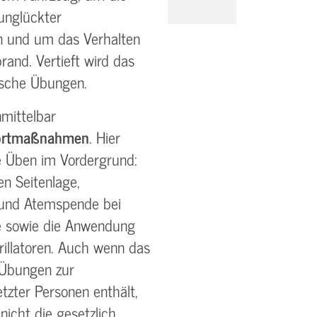
unglückter
n und um das Verhalten
and. Vertieft wird das
sche Übungen.
mittelbar
fortmaßnahmen
. Hier
e Üben im Vordergrund:
en Seitenlage,
und Atemspende bei
e sowie die Anwendung
rillatoren. Auch wenn das
 Übungen zur
tzter Personen enthält,
 nicht die gesetzlich