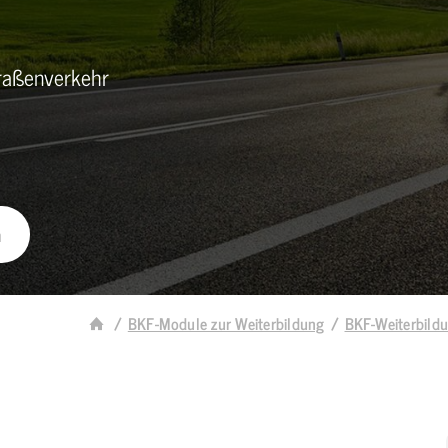
traßenverkehr
n
BKF-Module zur Weiterbildung
BKF-Weiterbildu